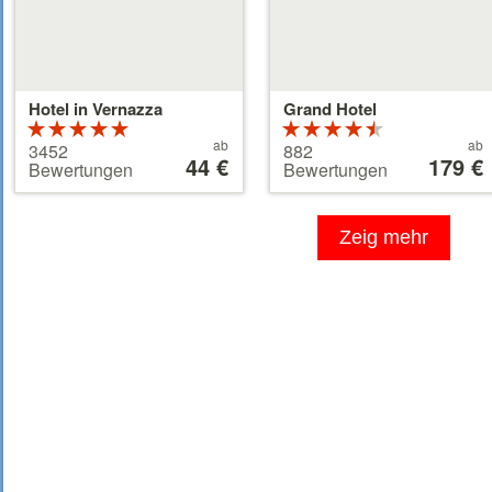
Hotel in Vernazza
Grand Hotel
Bewertung:
Bewertung:
Preis
Preis
5 von 5
ab
4.5 von 5
ab
3452
882
ab
44 €
ab
179 €
Sternen
Sternen
Bewertungen
Bewertungen
44 €
179 €
Zeig mehr