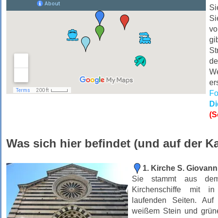
Si
Si
vo
gi
St
de
We
er
Fo
D
(S
Was sich hier befindet (und auf der Ka
1. Kirche S. Giovanni
Sie stammt aus de
Kirchenschiffe mit i
laufenden Seiten. Au
weißem Stein und grüne