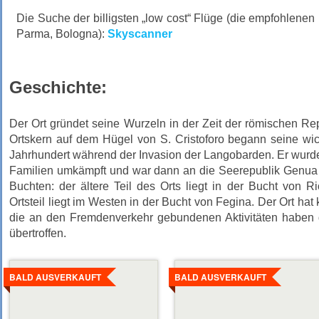
Die Suche der billigsten „low cost“ Flüge (die empfohlenen
Parma, Bologna):
Skyscanner
Geschichte:
Der Ort gründet seine Wurzeln in der Zeit der römischen Repu
Ortskern auf dem Hügel von S. Cristoforo begann seine wic
Jahrhundert während der Invasion der Langobarden. Er wurde
Familien umkämpft und war dann an die Seerepublik Genua 
Buchten: der ältere Teil des Orts liegt in der Bucht von 
Ortsteil liegt im Westen in der Bucht von Fegina. Der Ort ha
die an den Fremdenverkehr gebundenen Aktivitäten haben 
übertroffen.
Details
Details
ansehen
ansehen
BALD AUSVERKAUFT
BALD AUSVERKAUFT