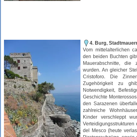
4. Burg, Stadtmaue
Vom mittelalterlichen 
den beiden Buchten gib
Mauerabschnitte, die 
wurden. An gleicher Stel
Cristoforo. Die Zin
Zugehörigkeit zu ghib
Notwendigkeit, Befesti
Geschichte Monterossos
den Sarazenen überfall
zahlreiche Wohnhäuse
Kinder verschleppt wur
Verteidigungsstrukturen
del Mesco (heute verlas