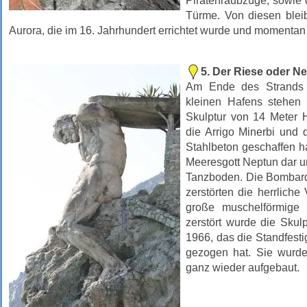
Piratenraubzüge, sowie 
Türme. Von diesen bleib
Aurora, die im 16. Jahrhundert errichtet wurde und momentan
5. Der Riese oder N
Am Ende des Strands 
kleinen Hafens stehen 
Skulptur von 14 Meter 
die Arrigo Minerbi und 
Stahlbeton geschaffen ha
Meeresgott Neptun dar u
Tanzboden. Die Bombard
zerstörten die herrliche 
große muschelförmige T
zerstört wurde die Sku
1966, das die Standfestig
gezogen hat. Sie wurde 
ganz wieder aufgebaut.