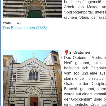
herrliches feingemeißel
Arbeit von Matteo un
Spitzbogenportal. Inter
grünem Stein, der ursp
worden war.
Das Bild von innen (2 MB)
.
2. Oratorien
Das Oratorium Mortis et
Neri" genannt, hat ba
befinden sich Originals
vom Tod und eine aus
stammende Holzstatue 
Oratorium der Discipli
Bianchi" genannt, stam
wurde auf einem vormalig
der Glockenturm übrig b
eine herrliche Orgel a