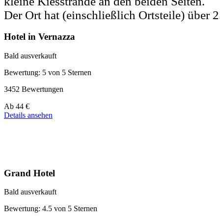
kleine Kiesstrände an den beiden Seiten.
Der Ort hat (einschließlich Ortsteile) über
Hotel in Vernazza
Bald ausverkauft
Bewertung: 5 von 5 Sternen
3452 Bewertungen
Preis
Ab
44 €
ab
Details ansehen
44 €
Grand Hotel
Bald ausverkauft
Bewertung: 4.5 von 5 Sternen