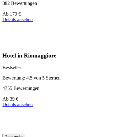
882 Bewertungen
Preis
Ab
179 €
ab
Details ansehen
179 €
Hotel in Riomaggiore
Bestseller
Bewertung: 4.5 von 5 Sternen
4755 Bewertungen
Preis
Ab
39 €
ab
Details ansehen
39 €
Zeig mehr