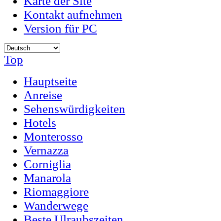
Karte der Site
Kontakt aufnehmen
Version für PC
Top
Hauptseite
Anreise
Sehenswürdigkeiten
Hotels
Monterosso
Vernazza
Corniglia
Manarola
Riomaggiore
Wanderwege
Beste Ulraubszeiten