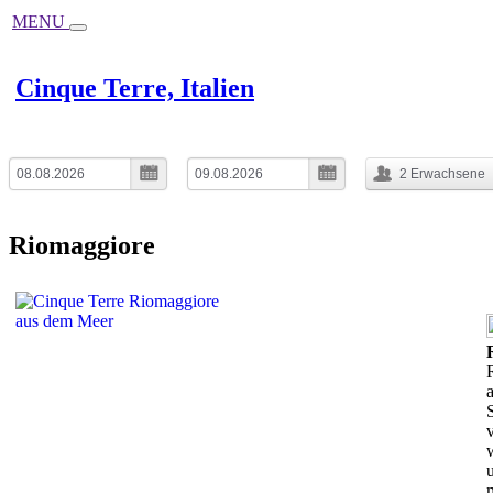
MENU
Cinque Terre, Italien
Check-in-Datum
Check-out-Datum
Nächte:
1
2
Erwachsene
Riomaggiore