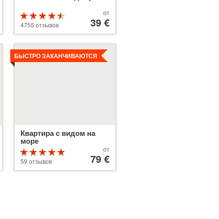
Цены
от
Рейтинг
от
39 €
4.5 из 5
4755 отзывов
39 €
Детальнее
БЫСТРО ЗАКАНЧИВАЮТСЯ
Квартира с видом на
море
Цены
от
Рейтинг
от
79 €
5 из 5
59 отзывов
79 €