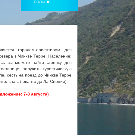
БОЛЬШЕ
вляется городом-ориентиром для
севера в Чинкве Терре. Население:
есь вы можете найти стоянку для
гостинице, получить туристическую
е, сесть на поезд до Чинкве Терре
ительна с Леванто до Ла-Специи).
едложение: 7-8 августа)