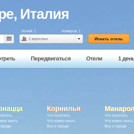
ре, Италия
Ночей:
1
Номеров:
1
Искать отель
2
взрослых
отреть
Передвигаться
Отели
1 ден
рнацца
Корнилья
Манаро
осетить
Что посетить
Что посетить
ужно знать
Что нужно знать
Что нужно знать
городе
Все о городе
Все о городе