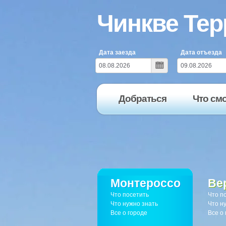
Чинкве Тер
Дата заезда
Дата отъезда
Добраться
Что см
Монтероссо
Ве
Что посетить
Что п
Что нужно знать
Что н
Все о городе
Все о 