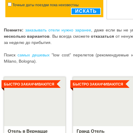
Точные даты поездки пока неизвестны
ИСКАТЬ
Помните:
заказывать отели нужно заранее
, даже если вы не 
несколько вариантов
. Вы всегда сможете
отказаться
от нену
за неделю до прибытия.
Поиск
самых дешевых
"low cost" перелетов (рекомендуемые н
Milano, Bologna).
Детальнее
Детальнее
БЫСТРО ЗАКАНЧИВАЮТСЯ
БЫСТРО ЗАКАНЧИВАЮТСЯ
Отель в Вернацце
Гранд Отель