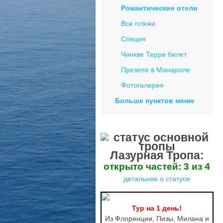
Романтические отели
Все пляжи
Специя
Чинкве Терре билет
Презепе в Манароле
Фотогалерея
Больше пунктов меню
Лазурная Тропа:
открыто частей: 3 из 4
детальнее о статусе
Тур на 1 день!
Из Флоренции, Пизы, Милана и