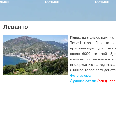
ЛЬШЕ
БОЛЬШЕ
БОЛЬШЕ
Леванто
Пляж
: да (галька, камни).
Travel tips
: Леванто я
прибывающих туристов с 
около 6000 жителей. Зд
машины, остановиться в 
информацию на ж/д вокзал
(Чинкве Терре card действ
Фотогалерея.
Лучшие отели
(спец. пр