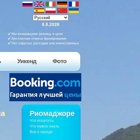
8.8.2026
Мы возвращаем разницу в цене
Бесплатная отмена бронирования
Нет скрытых расходов или комиссионных
ь
Уикенд
Фото
ла
Риомаджоре
Что посетить
Что нужно знать
Все о городе