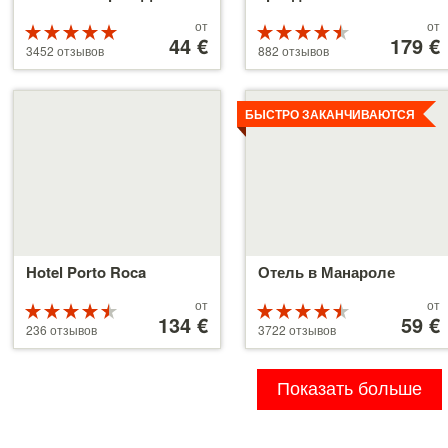
Цены
Цены
от
от
Рейтинг
Рейтинг
от
44 €
от
179 €
5 из 5
4.5 из 5
3452 отзывов
882 отзывов
44 €
179 €
Детальнее
Детальнее
БЫСТРО ЗАКАНЧИВАЮТСЯ
Hotel Porto Roca
Отель в Манароле
Цены
Цены
от
от
Рейтинг
Рейтинг
от
134 €
от
59 €
4.5 из 5
4.5 из 5
236 отзывов
3722 отзывов
134 €
59 €
Показать больше