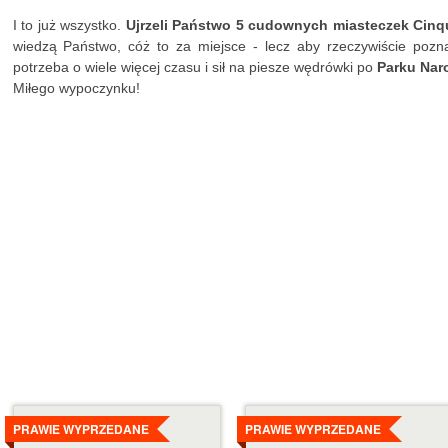
I to już wszystko.
Ujrzeli Państwo 5 cudownych miasteczek Cinque
wiedzą Państwo, cóż to za miejsce - lecz aby rzeczywiście pozn
potrzeba o wiele więcej czasu i sił na piesze wędrówki po
Parku Nar
Miłego wypoczynku!
Szczegóły
Szczegóły
PRAWIE WYPRZEDANE
PRAWIE WYPRZEDANE