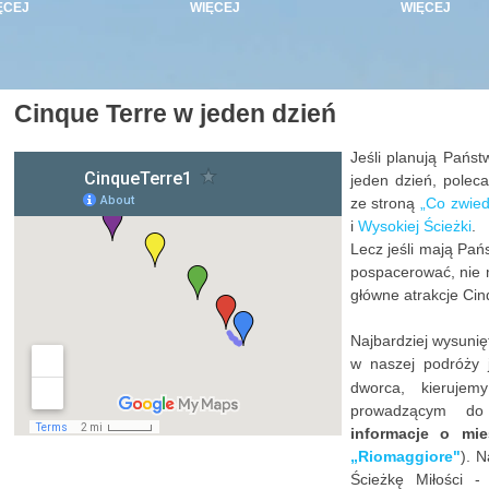
ĘCEJ
WIĘCEJ
WIĘCEJ
Cinque Terre w jeden dzień
Jeśli planują Państ
jeden dzień, polec
ze stroną
„Co zwied
i
Wysokiej Ścieżki
.
Lecz jeśli mają Pań
pospacerować, nie m
główne atrakcje Cinq
Najbardziej wysuni
w naszej podróży 
dworca, kieruje
prowadzącym do
informacje o mie
„Riomaggiore"
). N
Ścieżkę Miłości 