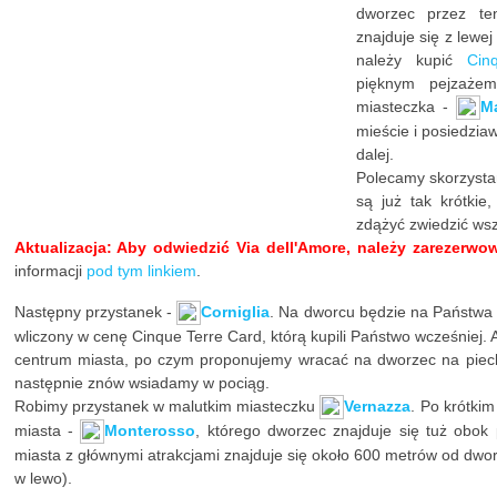
dworzec przez te
znajduje się z lewe
należy kupić
Cin
pięknym pejzażem
miasteczka -
M
mieście i posiedzi
dalej.
Polecamy skorzystan
są już tak krótkie
zdążyć zwiedzić wsz
Aktualizacja: Aby odwiedzić Via dell'Amore, należy zarezerwo
informacji
pod tym linkiem
.
Następny przystanek -
Corniglia
. Na dworcu będzie na Państwa c
wliczony w cenę Cinque Terre Card, którą kupili Państwo wcześniej
centrum miasta, po czym proponujemy wracać na dworzec na piech
następnie znów wsiadamy w pociąg.
Robimy przystanek w malutkim miasteczku
Vernazza
. Po krótkim
miasta -
Monterosso
, którego dworzec znajduje się tuż obok 
miasta z głównymi atrakcjami znajduje się około 600 metrów od dwor
w lewo).