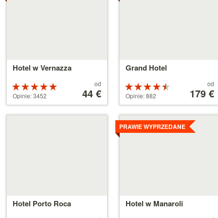
Hotel w Vernazza
Grand Hotel
Cena
Cena
od
od
Ocena:
Ocena:
od
44 €
od
179 €
5 na 5
4.5 na 5
Opinie: 3452
Opinie: 882
44 €
179 €
gwiazdek
gwiazdek
Szczegóły
Szczegóły
PRAWIE WYPRZEDANE
Hotel Porto Roca
Hotel w Manaroli