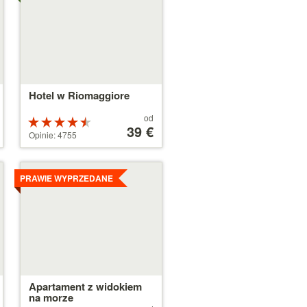
Hotel w Riomaggiore
Cena
od
Ocena:
od
39 €
4.5 na 5
Opinie: 4755
39 €
gwiazdek
Szczegóły
PRAWIE WYPRZEDANE
Apartament z widokiem
na morze