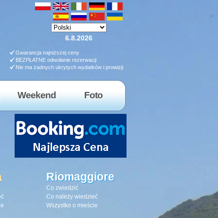
6.8.2026
Gwarancja najniższej ceny
BEZPŁATNE odwołanie rezerwacji
Nie ma żadnych ukrytych wydatków i prowizji
Weekend
Foto
a
Riomaggiore
Co zwiedzić
eć
Co należy wiedzieć
ie
Wszystko o mieście