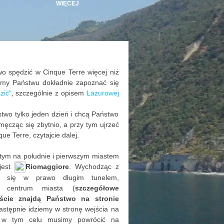
WIĘCEJ
wo spędzić w Cinque Terre więcej niż
amy Państwu dokładnie zapoznać się
zić"
, szczególnie z opisem
Lazurowej
stwo tylko jeden dzień i chcą Państwo
ęcząc się zbytnio, a przy tym ujrzeć
ue Terre, czytajcie dalej.
ętym na południe i pierwszym miastem
jest
Riomaggiore
. Wychodząc z
my się w prawo długim tunelem,
 centrum miasta (
szczegółowe
ście znajdą Państwo na stronie
astępnie idziemy w stronę wejścia na
- w tym celu musimy powrócić na