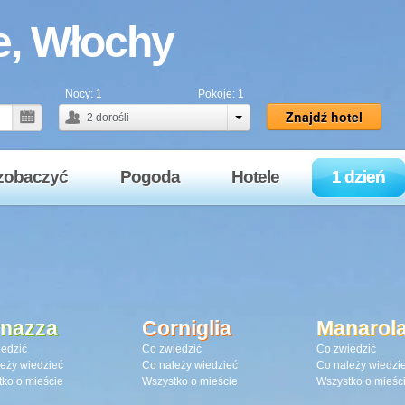
e, Włochy
Nocy:
1
Pokoje:
1
Znajdź hotel
2
dorośli
zobaczyć
Pogoda
Hotele
1 dzień
rnazza
Corniglia
Manarol
edzić
Co zwiedzić
Co zwiedzić
eży wiedzieć
Co należy wiedzieć
Co należy wiedzi
ko o mieście
Wszystko o mieście
Wszystko o mieśc