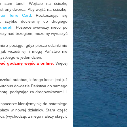
n sam tunel. Wejście na ścieżkę
j strony dworca. Aby wejść na ścieżkę,
que Terre Card
. Rozkoszując się
, szybko docieramy do drugiego
anaroli
. Pospacerowawszy nieco po
awszy nad brzegiem, możemy wyruszyć
ie z pociągu, gdyż piesze odcinki nie
, jak wcześniej, i mogą Państwo nie
ystkiego w jeden dzień.
wać godzinę wejścia online.
Więcej
zekał autobus, którego koszt jest już
. Autobus dowiezie Państwa do samego
otę, podążając za drogowskazami. I
 spacerze kierujemy się do ostatniego
plaży w nowej dzielnicy. Stara część
ca (wychodząc z niego należy skręcić