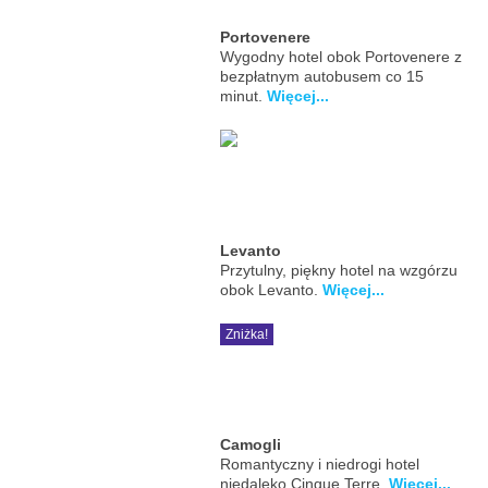
Portovenere
Wygodny hotel obok Portovenere z
bezpłatnym autobusem co 15
minut.
Więcej...
Levanto
Przytulny, piękny hotel na wzgórzu
obok Levanto.
Więcej...
Zniżka!
Camogli
Romantyczny i niedrogi hotel
niedaleko Cinque Terre.
Więcej...