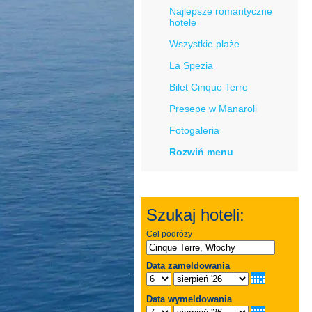
Najlepsze romantyczne
hotele
Wszystkie plaże
La Spezia
Bilet Cinque Terre
Presepe w Manaroli
Fotogaleria
Rozwiń menu
Szukaj hoteli:
Cel podróży
Data zameldowania
Data wymeldowania