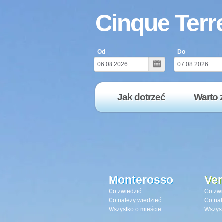
Cinque Terr
Od
Do
Jak dotrzeć
Warto 
Monterosso
Ve
Co zwiedzić
Co zwi
Co należy wiedzieć
Co nal
Wszystko o mieście
Wszyst