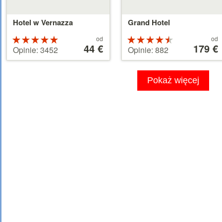
Hotel w Vernazza
Grand Hotel
Cena
Cena
Ocena:
od
Ocena:
od
od
44 €
od
179 €
5 na 5
4.5 na 5
Opinie: 3452
Opinie: 882
44 €
179 €
gwiazdek
gwiazdek
Pokaż więcej