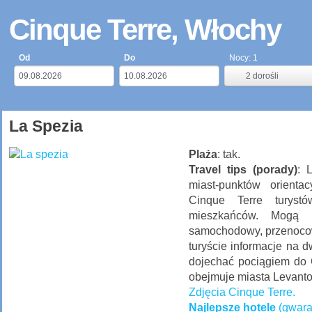
Cinque Terre, Włochy
Od
Do
Nocy:
1
2
dorośli
La Spezia
Plaża
: tak.
Travel tips (porady)
: 
miast-punktów orienta
Cinque Terre turyst
mieszkańców. Mogą 
samochodowy, przenocow
turyście informacje na 
dojechać pociągiem do 
obejmuje miasta Levanto 
Zdjęcia Cinque Terre.
Najlepsze hotele
(gwara