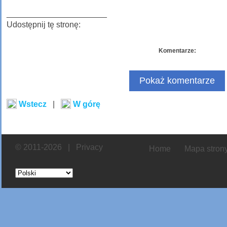
______________________
Udostępnij tę stronę:
Komentarze:
Pokaż komentarze
Wstecz
|
W górę
© 2011-2026 |
Privacy
Home
Mapa stron