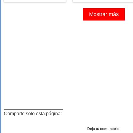
estrellas
estrellas
44 €
179 €
sobre 5
sobre 5
Mostrar más
______________________
Comparte solo esta página:
Deja tu comentario: