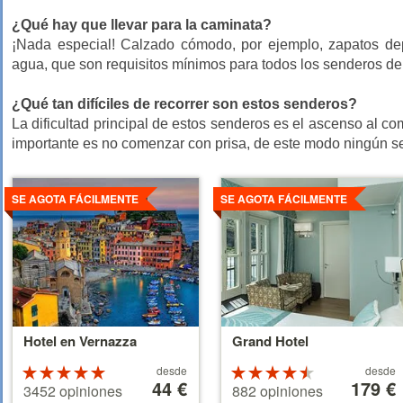
¿Qué hay que llevar para la caminata?
¡Nada especial! Calzado cómodo, por ejemplo, zapatos dep
agua, que son requisitos mínimos para todos los senderos de
¿Qué tan difíciles de recorrer son estos senderos?
La dificultad principal de estos senderos es el ascenso al c
importante es no comenzar con prisa, de este modo ningún send
Ver
Ver
detalles
detalles
SE AGOTA FÁCILMENTE
SE AGOTA FÁCILMENTE
Hotel en Vernazza
Grand Hotel
A
A
Valoración
desde
Valoración
desde
partir
44 €
partir
179 €
de 5
de 4.5
3452 opiniones
882 opiniones
de
de