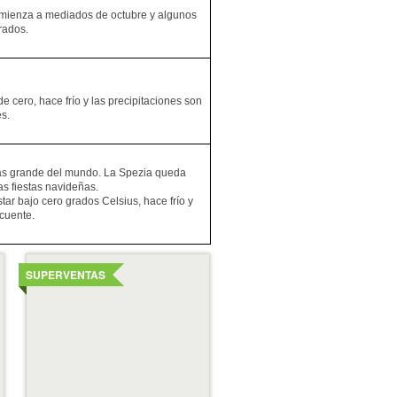
omienza a mediados de octubre y algunos
rados.
 cero, hace frío y las precipitaciones son
s.
s grande del mundo. La Spezia queda
s fiestas navideñas.
ar bajo cero grados Celsius, hace frío y
ecuente.
Ver
detalles
SUPERVENTAS