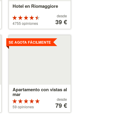
Hotel en Riomaggiore
A
desde
Valoración
partir
39 €
de 4.5
4755 opiniones
de
estrellas
39 €
sobre 5
Ver
detalles
SE AGOTA FÁCILMENTE
Apartamento con vistas al
mar
A
desde
Valoración
partir
79 €
de 5 estrellas
59 opiniones
de
sobre 5
79 €