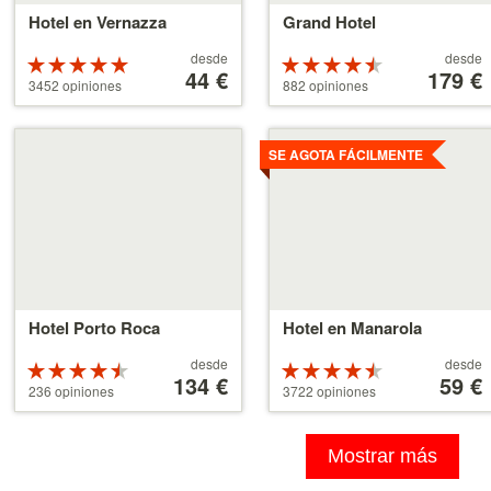
Hotel en Vernazza
Grand Hotel
A
A
desde
desde
Valoración
Valoración
partir
44 €
partir
179 €
de 5 estrellas
de 4.5
3452 opiniones
882 opiniones
de
de
sobre 5
estrellas
44 €
179 €
sobre 5
Ver
Ver
detalles
detalles
SE AGOTA FÁCILMENTE
Hotel Porto Roca
Hotel en Manarola
A
A
desde
desde
Valoración
Valoración
partir
134 €
partir
59 €
de 4.5
de 4.5
236 opiniones
3722 opiniones
de
de
estrellas
estrellas
134 €
59 €
sobre 5
sobre 5
Mostrar más