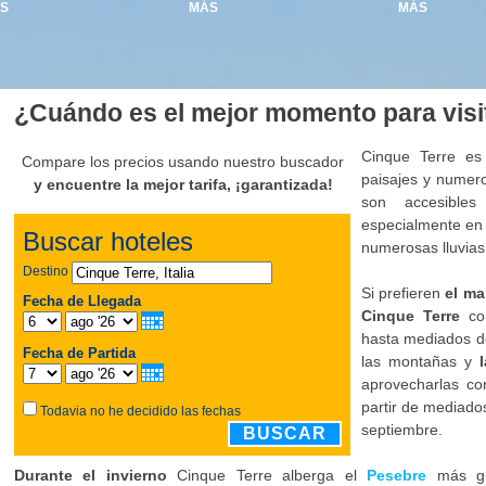
S
MÁS
MÁS
¿Cuándo es el mejor momento para visi
Cinque Terre es
Compare los precios usando nuestro buscador
paisajes y numero
y encuentre la mejor tarifa, ¡garantizada!
son accesible
especialmente en 
Buscar hoteles
numerosas lluvias
Destino
Si prefieren
el ma
Fecha de Llegada
Cinque Terre
co
hasta mediados de
Fecha de Partida
las montañas y
aprovecharlas co
partir de mediado
Todavia no he decidido las fechas
septiembre.
BUSCAR
Durante el invierno
Cinque Terre alberga el
Pesebre
más gr