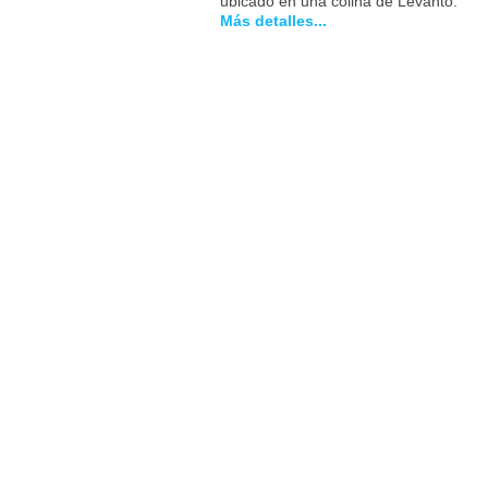
ubicado en una colina de Levanto.
Más detalles...