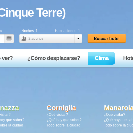
Cinque Terre)
a
Noches:
1
Habitaciones:
1
Buscar hotel
2
adultos
 ver?
¿Cómo desplazarse?
Clima
Hot
rnazza
Corniglia
Manarol
isitar?
¿Qué visitar?
¿Qué visitar?
hay que saber?
¿Qué hay que saber?
¿Qué hay que sa
obre la ciudad
Todo sobre la ciudad
Todo sobre la ciu