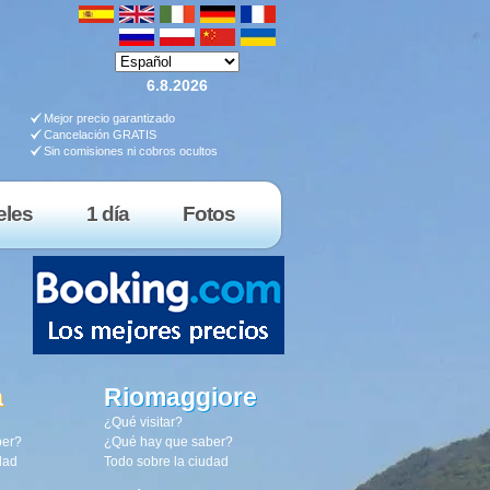
6.8.2026
Mejor precio garantizado
Cancelación GRATIS
Sin comisiones ni cobros ocultos
eles
1 día
Fotos
a
Riomaggiore
¿Qué visitar?
ber?
¿Qué hay que saber?
dad
Todo sobre la ciudad