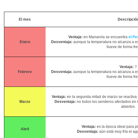
El mes
Descripció
Ventaja:
en Manarola se encuentra
el Pe
Enero
Desventaja:
aunque la temperatura no alcanza a est
llueve de forma fr
Ventaja:
?
Febrero
Desventaja:
aunque la temperatura no alcanza a est
llueve de forma fr
Ventaja:
en la segunda mitad de marzo se reactiva l
Marzo
Desventaja:
no todos los senderos afectados en in
abiertos.
Ventaja:
es la época ideal para pr
Abril
Desventaja:
aún está muy fría el ag