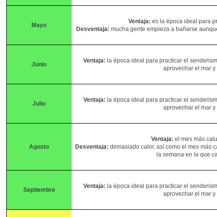
Ventaja:
es la época ideal para pr
Mayo
Desventaja:
mucha gente empieza a bañarse aunque e
Ventaja:
la época ideal para practicar el senderism
Junio
aprovechar el mar y
Ventaja:
la época ideal para practicar el senderism
Julio
aprovechar el mar y
Ventaja:
el mes más calu
Agosto
Desventaja:
demasiado calor, así como el mes más c
la semana en la que ca
Ventaja:
la época ideal para practicar el senderism
Septiembre
aprovechar el mar y