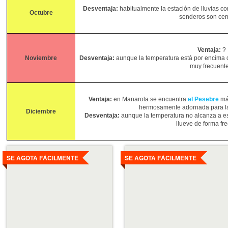
Desventaja:
habitualmente la estación de lluvias c
Octubre
senderos son cer
Ventaja:
?
Noviembre
Desventaja:
aunque la temperatura está por encima de
muy frecuente
Ventaja:
en Manarola se encuentra
el Pesebre
má
hermosamente adornada para la
Diciembre
Desventaja:
aunque la temperatura no alcanza a est
llueve de forma fr
Ver
Ver
detalles
detalles
SE AGOTA FÁCILMENTE
SE AGOTA FÁCILMENTE