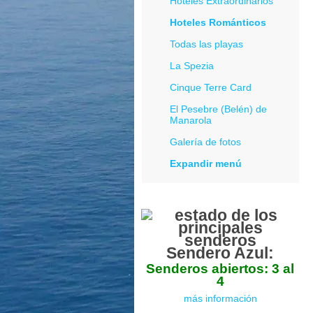
Hoteles Extraordinarios
Hoteles Románticos
Todas las playas
La Spezia
Cinque Terre Card
El Pesebre (Belén) de
Manarola
Galería de fotos
Expandir menú
Sendero Azul:
Senderos abiertos: 3 al
4
más información