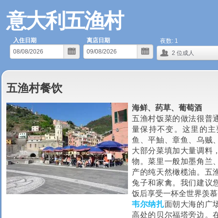
意大利五渔村
入住日期
离店日期
夜数:
1
2
位成人
五渔村餐饮
海鲜、药草、葡萄酒
五渔村饭菜的做法很普
量保持不变。这里的主
鱼、平鮋、章鱼、乌贼
大部分菜填加大量调料
物。菜里一般加墨角兰
产的纯天然橄榄油。五
兔子和家禽。我们建议
饭后享受一杯全世界羡慕的美
韦尔纳扎
面朝大海的广
高处的贝尔福塔旁边。