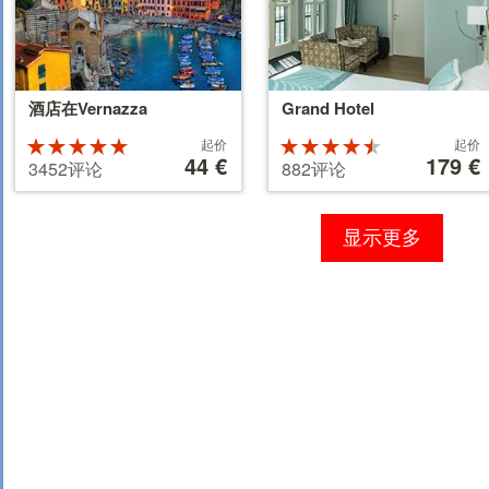
酒店在Vernazza
Grand Hotel
起
起
5
起价
4.5
起价
的
44 €
的
179 €
星满分得5星
星满分得5星
3452评论
882评论
价
价
格
格
44 €
179 €
显示更多