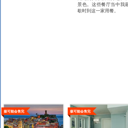
景色。这些餐厅当中我
歇时到这一家用餐。
查
查
看
看
极可能会售完
极可能会售完
详
详
情
情