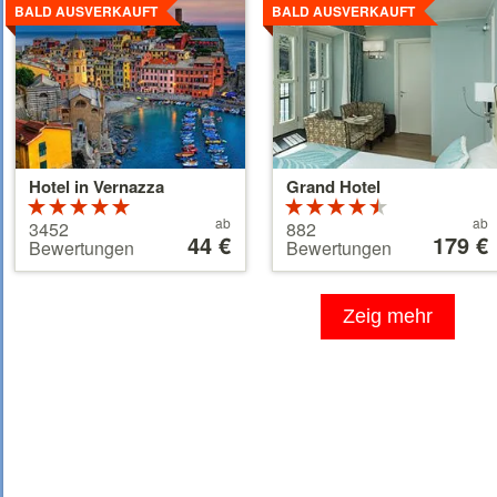
ansehen
ansehen
BALD AUSVERKAUFT
BALD AUSVERKAUFT
Hotel in Vernazza
Grand Hotel
Bewertung:
Bewertung:
Preis
Preis
5 von 5
ab
4.5 von 5
ab
3452
882
ab
44 €
ab
179 €
Sternen
Sternen
Bewertungen
Bewertungen
44 €
179 €
Zeig mehr