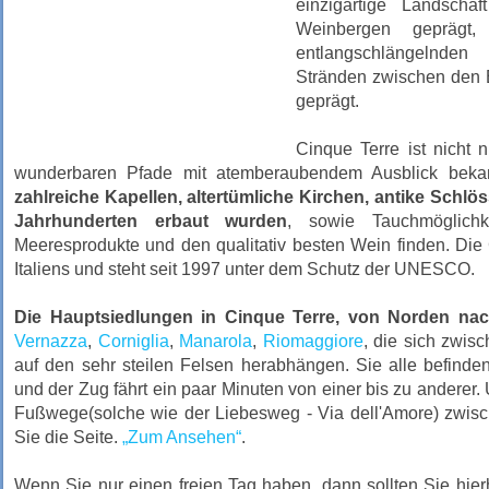
einzigartige Landscha
Weinbergen geprägt
entlangschlängelnde
Stränden zwischen den B
geprägt.
Cinque Terre ist nicht 
wunderbaren Pfade mit atemberaubendem Ausblick beka
zahlreiche Kapellen, altertümliche Kirchen, antike Schlö
Jahrhunderten erbaut wurden
, sowie Tauchmöglichk
Meeresprodukte und den qualitativ besten Wein finden. Die 
Italiens und steht seit 1997 unter dem Schutz der UNESCO.
Die Hauptsiedlungen in Cinque Terre, von Norden na
Vernazza
,
Corniglia
,
Manarola
,
Riomaggiore
, die sich zwi
auf den sehr steilen Felsen herabhängen. Sie alle befinde
und der Zug fährt ein paar Minuten von einer bis zu anderer.
Fußwege(solche wie der Liebesweg - Via dell'Amore) zwisc
Sie die Seite.
„Zum Ansehen“
.
Wenn Sie nur einen freien Tag haben, dann sollten Sie hie