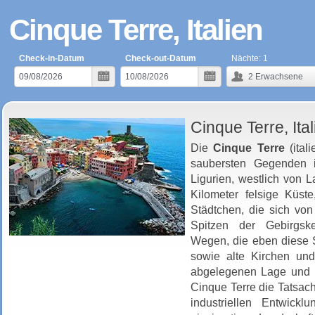
Cinque Terre, Italien
Check-in-Datum
Check-out-Datum
Nächte:
1
2
Erwachsene
Cinque Terre, Ital
Die
Cinque Terre
(itali
saubersten Gegenden i
Ligurien, westlich von 
Kilometer felsige Küste
Städtchen, die sich von
Spitzen der Gebirgsk
Wegen, die eben diese S
sowie alte Kirchen un
abgelegenen Lage und i
Cinque Terre die Tatsac
industriellen Entwickl