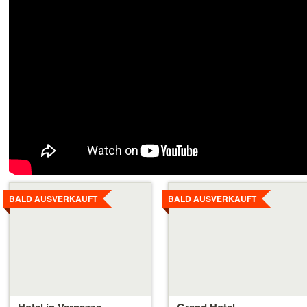
Details
Details
ansehen
ansehen
BALD AUSVERKAUFT
BALD AUSVERKAUFT
Hotel in Vernazza
Grand Hotel