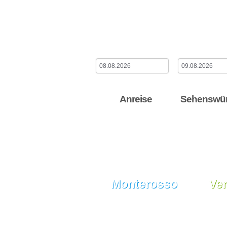
Cinque Terre,
Check-in-Datum
Check-out-Dat
Anreise
Sehenswür
Monterosso
Ve
Sehenswürdigkeiten
Sehen
Wissenswertes
Wisse
Alles über die Stadt
Alles 