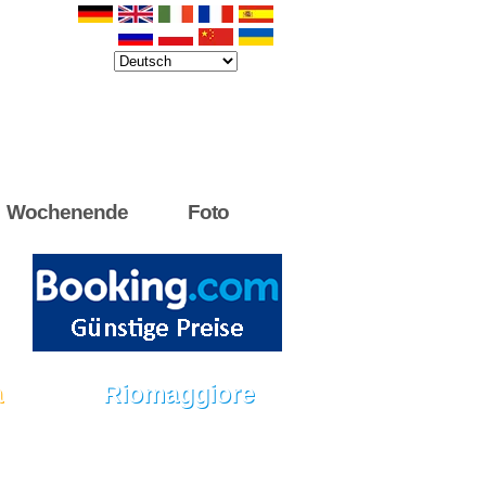
8.8.2026
Bester Preis garantiert
schnell Buchungsbestätigung bekommen
Keine versteckten Gebühren, keine Provision
Wochenende
Foto
a
Riomaggiore
ten
Sehenswürdigkeiten
Wissenswertes
dt
Alles über die Stadt