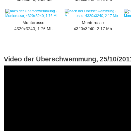
Monterosso
Monterosso
4320x3240, 1.76 Mb
4320x3240, 2.17 Mb
Video der Überschwemmung, 25/10/201