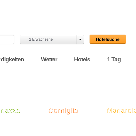
 Italien
um
Nächte:
1
Zimmer:
1
Hotelsuche
2
Erwachsene
digkeiten
Wetter
Hotels
1 Tag
rnazza
Corniglia
Manarol
swürdigkeiten
Sehenswürdigkeiten
Sehenswürdigkei
nswertes
Wissenswertes
Wissenswertes
über die Stadt
Alles über die Stadt
Alles über die Sta